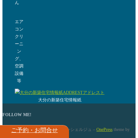
ん
エア
コン
クリ
ーニ
ン
グ、
空調
設備
等
大分の新築住宅情報紙
FOLLOW ME!
Copyright © 2026 住まい選びのコンシェルジュ
–
OnePress
theme by
ご予約・お問合せ
FameThemes