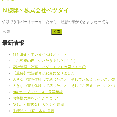
Ｎ様邸 × 株式会社ベツダイ
信頼できるパートナーがいたから、理想の家ができました 当初は …
検
索:
最新情報
何も決まっていませんけど・・・
「お客様の声」いただきました(*^_^*)
家計管理（貯蓄）とダイエットは同じ！？①
【重要】電話番号が変更になりました
大きな地震を体験して感じたこと、そしてお伝えしたいこと②
大きな地震を体験して感じたこと、そしてお伝えしたいこと①
eito オープンハウスご見学相談
お客様の声をいただきました
N様邸 × 株式会社ベツダイ 原岡
Ｔ様邸 × （有）木香 首藤