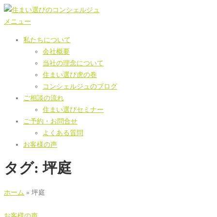
コ
ン
メニュー
テ
私たちについて
ン
会社概要
ツ
当社の理念について
へ
住まい選び虎の巻
ス
コンシェルジュのブログ
キ
ご相談の流れ
ッ
住まい選びセミナー
プ
ご予約・お問合せ
よくある質問
お客様の声
タグ:
坪庭
ホーム
»
坪庭
お客様の声