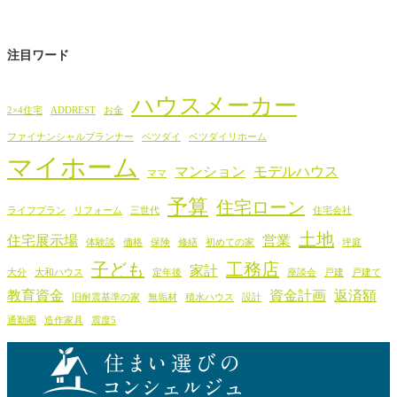
注目ワード
ハウスメーカー
2×4住宅
ADDREST
お金
ファイナンシャルプランナー
ベツダイ
ベツダイリホーム
マイホーム
マンション
モデルハウス
ママ
予算
住宅ローン
ライフプラン
リフォーム
三世代
住宅会社
土地
住宅展示場
営業
体験談
価格
保険
修繕
初めての家
坪庭
子ども
工務店
家計
大分
大和ハウス
定年後
座談会
戸建
戸建て
教育資金
資金計画
返済額
旧耐震基準の家
無垢材
積水ハウス
設計
通勤圏
造作家具
震度5