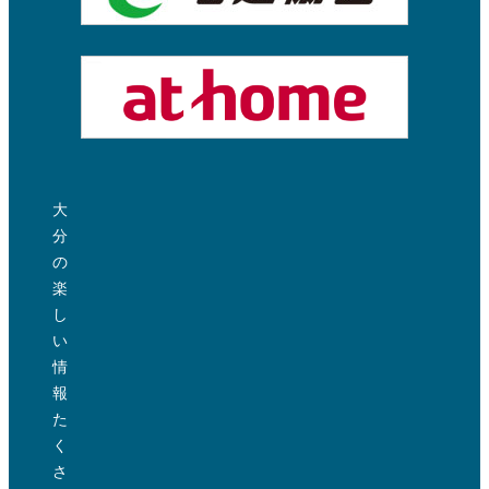
大
分
の
楽
し
い
情
報
た
く
さ